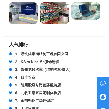
人气排行
1、湖北佳豪钢结构工程有限公司
2、KS.m Kiss Me服饰连锁
3、随州龙锐汽车（猎豹汽车4S店）
4、日丰管业

5、随州殷店时尚芭莎服装店
6、九牧卫浴五星定制体验店

7、军翔购物广场连锁店
8、天冰冰淇淋