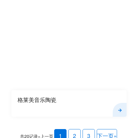
格莱美音乐陶瓷
1
2
3
下一页»
共20记录
«上一页