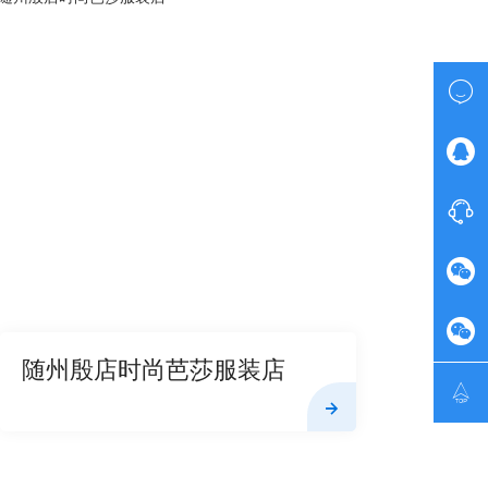





随州殷店时尚芭莎服装店
