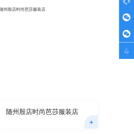




随州殷店时尚芭莎服装店