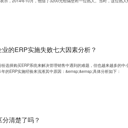
表示，2014年10月，他借了3200元给隔壁村一位熟人。当时，这位熟
业的ERP实施失败七大因素分析？
纷选择购买ERP系统来解决管理销售中遇到的难题，但也越来越多的中
ERP实施经验来浅淅其中原因：&emsp;&emsp;具体分析如下：
区分清楚了吗？