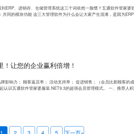
到ERP、进销存、仓储管理系统这三个词依然一脸懵？五通软件管家婆
：共同的模块功能 这三大管理软件为什么会让大家产生混淆，是因为ER
里！让您的企业赢利倍增！
品牌影响力； 顾客返店率； 活动支持率； 促进销售；（会员比新顾客的
起认识五通软件管家婆服装.NET9.3的超强会员管理模式。 一、推荐人积
1
2
3
4
5
下一页»