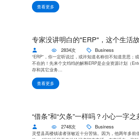
查看更多
专家没讲明白的"ERP"，这个生活
2834次
Business
“ERP”，你一定听说过，或许知道名称但不知道意思
不在的！先来个文绉绉的解释ERP是企业资源计划（Enterpr
存和其它业务…
查看更多
“借条”和“欠条”一样吗？小心一字
2748次
Business
灵璧县高楼镇读者张敏近十分苦恼。因为，他两年多前借