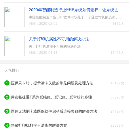
2020年智能制造行业ERP系统如何选择 - 让系统去适应、去贴合企业管理实际情况！
中国智能制造产业ERP软件市场处于一个蓬勃增长的态势。随着工业4.0到来，智能智造成为工业制造企业必由之路，转型快慢成为制胜关键。越来越多企业通过部署工业制造行业ERP系统抢占行业制高点。那么，国内外工业制造行业ERP系统有哪些品牌呢？2020年智能制造行业ERP系统品…
时间：2020-02-02
3872人
关于打印机属性不可用的解决办法
关于打印机属性不可用的解决办法
时间：2020-01-18
13491人
人气排行
医保刷卡时，提示读卡失败的常见问题及处理方法
1
46172次
用友畅捷通T系列反结账、反记账、反审核的步骤
2
30593次
医保无法刷卡或医保软件启动后连接失败的解决方法
3
24787次
热敏打印机打字不清晰的解决方案
4
22539次