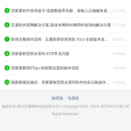
管家婆软件登录提示“连接数据库失败，请输入正确服务器名”？或软件不稳定如何处理？
5
22116次
五通软件双网解决方案,医保专网和外网同时使用的解决方案
6
21772次
医保完整操作流程 - 五通医保管理系统 V3.0 全新版本发布了！对接银海医保系统，自动结算自动同步！
7
20933次
管家婆财贸双全系列-打印常见问题
8
18098次
管家婆辉煌IITop+的权限设置的操作流程
9
16636次
国家新规实施后，管家婆财贸双全系列软件的反记账操作如何处理呢？
10
15264次
触屏版
电脑版
版权所有 随州五通网络科技有限公司 © Copyright 2009 - 2019. WTORG.COM. All
Rights Reserved.