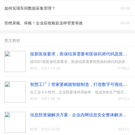
如何实现车间数据采集管理？
09-06
拒绝呆账、坏账！企业应收账款这样管更有效
09-06
图文教程
按新医保要求，医保结算需要有医保药师代码及医保药师姓名，在五通医保平台如何设置呢？
按2021新医保结算要求，医保结算需要有医保药师代码及医保药师姓名，在五通医保平台如何设置呢？设置方法如下：1、确认五通医保平台是否为最新版，如果不是最新版，可联系五通软件公司获取，或点击五通客户端联系客服升级；2、打开五通医保平台 - 点击医保系统设置 - 点击…
时间：2021-10-29
5198人
智慧工厂丨管家婆赋能智能制造，打造数字可视化车间
在工业 4.0 时代，企业既要保持高效率、低成本的生产模式，又要应对碎片化和个性化订单需求，因此，其转型升级迫在眉睫。随着信息传感器、全球定位系统、红外感应器、激光扫描器等物联网装置及技术的日趋成熟和大数据挖掘分析、云计算、VR、AR、AI、数据可视化等IT技术在…
时间：2021-09-18
4010人
信息防泄漏解决方案 - 企业内网信息安全整体解决方案！防止数据、图纸、文档等重要信息泄漏
时间：2020-12-25
3931人