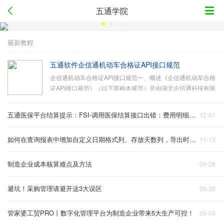
五通学院
最新教程
五通软件企信通机动车合格证API接口规范
企信通机动车合格证API接口规范一、概述《企信通机动车合格
证API接口规范》（以下简称本规范）是由湖北企信通科技有限
公司（以下简称本公司）研发，并实现2024年现行机动车合格
证二维码规范进行解析的功能，解析并返回机动车合格证二维
五通医保平台结算提示：FSI-调用医保结算接口出错：费用明细分割：目录无效，费用发生日期……
12-01
码中包括的合格证上的1-35项的信息。…
如何在查询报表中增加自定义日期格式列、存放天数列，导出时保留值，-五通冷库软件使用教程
11-13
制造企业成本核算难点及方法
09-28
避坑！采购管理请避开这3大误区
09-28
管家婆工贸PRO丨数字化管理平台为制造企业带来5大生产可控！
09-06